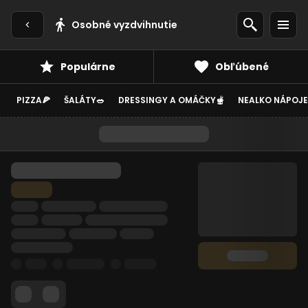
Osobné vyzdvihnutie
Populárne
Obľúbené
PIZZA🍕
ŠALÁTY🥗
DRESSINGY A OMÁČKY🫕
NEALKO NÁPOJE