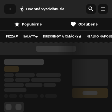
Osobné vyzdvihnutie
Populárne
Obľúbené
PIZZA🍕
ŠALÁTY🥗
DRESSINGY A OMÁČKY🫕
NEALKO NÁPOJE