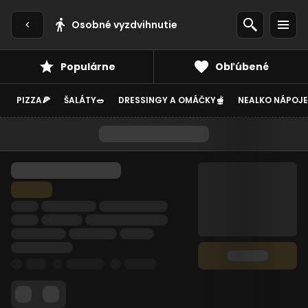
Osobné vyzdvihnutie
Populárne
Obľúbené
PIZZA🍕
ŠALÁTY🥗
DRESSINGY A OMÁČKY🫕
NEALKO NÁPOJE