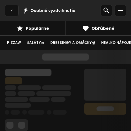
Osobné vyzdvihnutie
Populárne
Obľúbené
PIZZA🍕
ŠALÁTY🥗
DRESSINGY A OMÁČKY🫕
NEALKO NÁPOJE