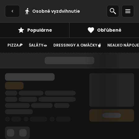
Osobné vyzdvihnutie
Populárne
Obľúbené
PIZZA🍕
ŠALÁTY🥗
DRESSINGY A OMÁČKY🫕
NEALKO NÁPOJE